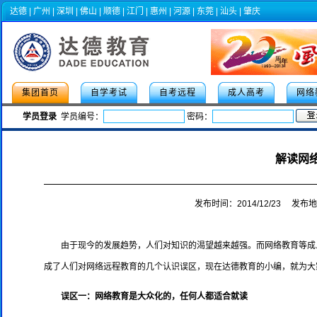
达德
|
广州
|
深圳
|
佛山
|
顺德
|
江门
|
惠州
|
河源
|
东莞
|
汕头
|
肇庆
集团首页
自学考试
自考远程
成人高考
网络
学员登录
学员编号：
密码：
解读网
发布时间：2014/12/23 发布
由于现今的发展趋势，人们对知识的渴望越来越强。而网络教育等成
成了人们对网络远程教育的几个认识误区，现在达德教育的小编，就为大
误区一：网络教育是大众化的，任何人都适合就读