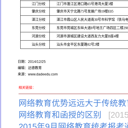
江门分校
江门市蓬江区港口路65号港湾大厦3楼
肇庆分校
肇庆市天宁北路75号发展广场19楼E05
湛江分校
湛江市霞山区人民大道南30号市科学馆（铁马电
东莞分校
东莞市莞城区东纵大道8号地王广场四区二楼298
河源分校
河源市源城区建设大道西友力大厦B座4楼
汕头分校
汕头市金平区东厦路92号2楼
日期：2014/12/25
编辑：达德教育
来源：www.dadeedu.com
相关链接：
网络教育优势远远大于传统教
网络教育和函授的区别
[2015
2015年9月网络教育统考报考