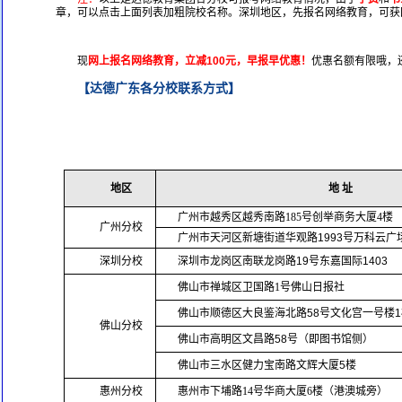
章，可以点击上面列表加粗院校名称。深圳地区，先报名网络教育，可获
现
网上报名网络教育，立减100元，早报早优惠！
优惠名额有限哦，
【达德广东各分校联系方式】
地区
地 址
广州市越秀区越秀南路185号创举商务大厦4楼
广州分校
广州市天河区新塘街道华观路1993号万科云广场D
深圳分校
深圳市龙岗区南联龙岗路19号东嘉国际1403
佛山市禅城区卫国路1号佛山日报社
佛山市顺德区大良鉴海北路58号文化宫一号楼1
佛山分校
佛山市高明区文昌路58号（即图书馆侧）
佛山市三水区健力宝南路文辉大厦5楼
惠州分校
惠州市下埔路14号华商大厦6楼（港澳城旁）