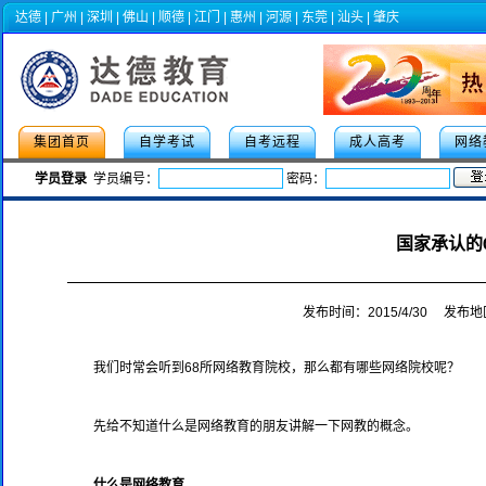
达德
|
广州
|
深圳
|
佛山
|
顺德
|
江门
|
惠州
|
河源
|
东莞
|
汕头
|
肇庆
集团首页
自学考试
自考远程
成人高考
网络
学员登录
学员编号：
密码：
2022年成人高考专项助学活动，人人
国家承认的
发布时间：2015/4/30 发布
我们时常会听到68所网络教育院校，那么都有哪些网络院校呢？
先给不知道什么是网络教育的朋友讲解一下网教的概念。
什么是网络教育