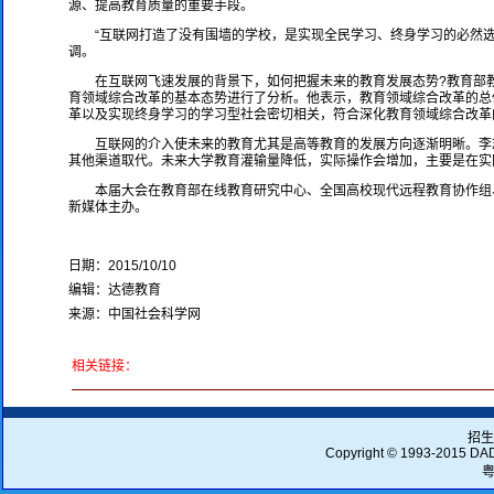
源、提高教育质量的重要手段。
“互联网打造了没有围墙的学校，是实现全民学习、终身学习的必然选
调。
在互联网飞速发展的背景下，如何把握未来的教育发展态势?教育部教
育领域综合改革的基本态势进行了分析。他表示，教育领域综合改革的总
革以及实现终身学习的学习型社会密切相关，符合深化教育领域综合改革
互联网的介入使未来的教育尤其是高等教育的发展方向逐渐明晰。李
其他渠道取代。未来大学教育灌输量降低，实际操作会增加，主要是在实
本届大会在教育部在线教育研究中心、全国高校现代远程教育协作组
新媒体主办。
日期：2015/10/10
编辑：达德教育
来源：中国社会科学网
相关链接：
招生
Copyright © 1993-2015
DA