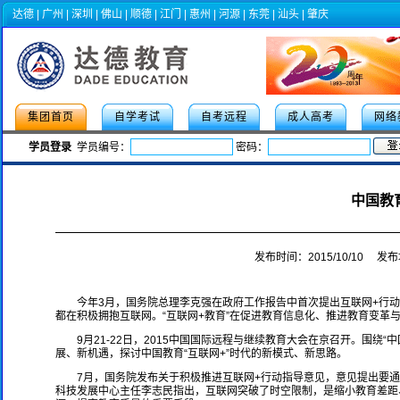
达德
|
广州
|
深圳
|
佛山
|
顺德
|
江门
|
惠州
|
河源
|
东莞
|
汕头
|
肇庆
集团首页
自学考试
自考远程
成人高考
网络
学员登录
学员编号：
密码：
2022年成人高考专项助
中国教
发布时间：2015/10/1
今年3月，国务院总理李克强在政府工作报告中首次提出互联网+行
都在积极拥抱互联网。“互联网+教育”在促进教育信息化、推进教育变革
9月21-22日，2015中国国际远程与继续教育大会在京召开。围绕
展、新机遇，探讨中国教育“互联网+”时代的新模式、新思路。
7月，国务院发布关于积极推进互联网+行动指导意见，意见提出要
科技发展中心主任李志民指出，互联网突破了时空限制，是缩小教育差距