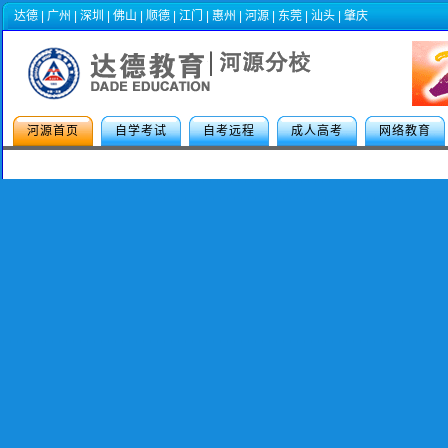
达德
|
广州
|
深圳
|
佛山
|
顺德
|
江门
|
惠州
|
河源
|
东莞
|
汕头
|
肇庆
河源首页
自学考试
自考远程
成人高考
网络教育