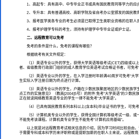
1、高起专：具有高中、中专毕业正书或具有国民教育同等学力的应(
2、专升本：具有普通高校、高职学院及省自考办公室颁发的国民教育
3、报考医学类各专业的考生必须是已取得卫生类职业资格的在职人员
4、报考护理学专科的考生，须持有护理学中专毕业证或护士证。
二、远程教育可以免考
免考的条件是什么，免考的课程有哪些？
根据统考有关文件规定：
（1）英语专业以外的学生，获得大学英语等级考试(CET)四级或以上级
者、省级教育行政部门组织的成人教育学位英语考试合格证书者，可免考“
（2）英语专业以外的学生，在入学注册时年龄满40周岁可免考“大
生实际入学注册日期为终点进行计算。
（3）英语专业以外的学生，户籍在少数民族聚居地区的少数民族学
点工作的实施意见》（教高[2004]5号）的附件:免考“大学英语”的少数
正在就读网络教育英语专业的学生一律不能免考“大学英语”。
（4）已具有国民教育系列本科以上(含本科)毕业证书的学生，可免
（5）计算机类专业以外的学生，获得全国计算机等级考试一级、或一
不能免考该课程。计算机类专业学生不能免考“计算机应用基础”。
以上就是对远程教育考试相关信息的介绍，因为学习时间比较自由，
于需要专科或本科学历来评职称或是提职加薪的在职人士来说，远程教育