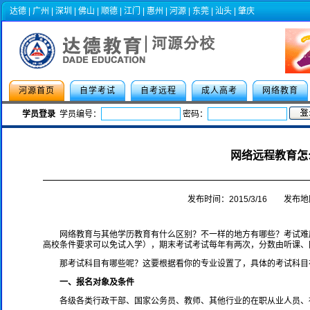
达德
|
广州
|
深圳
|
佛山
|
顺德
|
江门
|
惠州
|
河源
|
东莞
|
汕头
|
肇庆
河源首页
自学考试
自考远程
成人高考
网络教育
学员登录
学员编号：
密码：
2021年华南师范大学、广东外语外
网络远程教育怎
发布时间：2015/3/16 发布
网络教育与其他学历教育有什么区别？不一样的地方有哪些？考试难
高校条件要求可以免试入学），期末考试考试每年有两次，分数由听课、
那考试科目有哪些呢？这要根据看你的专业设置了，具体的考试科目
一、报名对象及条件
各级各类行政干部、国家公务员、教师、其他行业的在职从业人员、