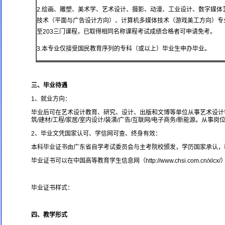
2.绘画、雕塑、美术学、艺术设计、摄影、动漫、工业设计、数字媒
技术（平面与广告设计方向）、计算机多媒体技术（游戏美工方向）专
至203三门课程，已取得相同名称课程考试成绩合格者可申请免考。
3.本专业仅接受国民教育序列的专科（或以上）毕业生申办毕业。
三、毕业待遇
1、就业方向：
毕业后可在艺术设计教育、研究、设计、出版和文博等单位从事艺术设计
筑/建材/工程/家居/室内设计/装潢/广告/互联网/电子商务/新能源。从
2、毕业文凭国家认可、学信网可查、终身有效：
本科毕业证书由广东省自学考试委员会与主考院校颁发，学历国家承认，
毕业证书可以在中国高等教育学生信息网（http://www.chsi.com.cn/
毕业证书样式：
四、教学形式