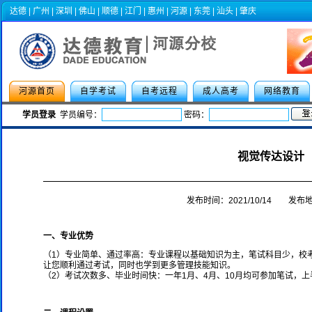
达德
|
广州
|
深圳
|
佛山
|
顺德
|
江门
|
惠州
|
河源
|
东莞
|
汕头
|
肇庆
河源首页
自学考试
自考远程
成人高考
网络教育
学员登录
学员编号：
密码：
2021年华南师范大学、广东外语外贸
视觉传达设计
发布时间：2021/10/14 发布
一、专业优势
（1）专业简单、通过率高：专业课程以基础知识为主，笔试科目少，校
让您顺利通过考试，同时也学到更多管理技能知识。
（2）考试次数多、毕业时间快：一年1月、4月、10月均可参加笔试，